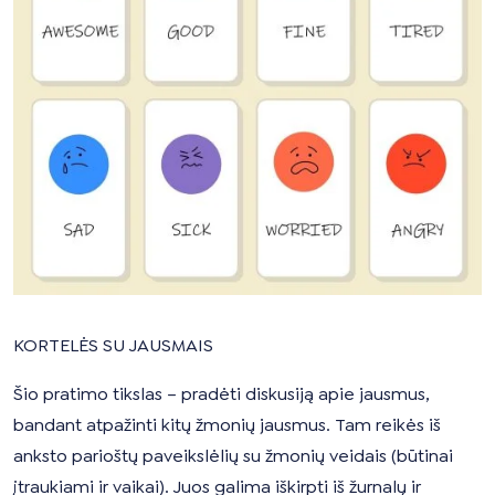
KORTELĖS SU JAUSMAIS
Šio pratimo tikslas – pradėti diskusiją apie jausmus,
bandant atpažinti kitų žmonių jausmus. Tam reikės iš
anksto parioštų paveikslėlių su žmonių veidais (būtinai
įtraukiami ir vaikai). Juos galima iškirpti iš žurnalų ir