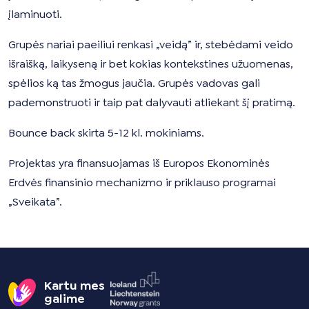
įlaminuoti.
Grupės nariai paeiliui renkasi „veidą” ir, stebėdami veido
išraišką, laikyseną ir bet kokias kontekstines užuomenas,
spėlios ką tas žmogus jaučia. Grupės vadovas gali
pademonstruoti ir taip pat dalyvauti atliekant šį pratimą.
Bounce back skirta 5-12 kl. mokiniams.
Projektas yra finansuojamas iš Europos Ekonominės
Erdvės finansinio mechanizmo ir priklauso programai
„Sveikata”.
Kartu mes
galime