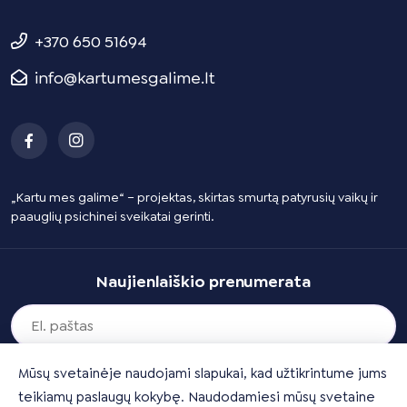
+370 650 51694
info@kartumesgalime.lt
„Kartu mes galime“ – projektas, skirtas smurtą patyrusių vaikų ir
paauglių psichinei sveikatai gerinti.
Naujienlaiškio prenumerata
Mūsų svetainėje naudojami slapukai, kad užtikrintume jums
teikiamų paslaugų kokybę. Naudodamiesi mūsų svetaine