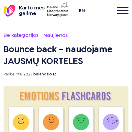
Kartu mes
EN
galime
Pereiti
į
Be kategorijos
Naujienos
turinį
Bounce back – naudojame
JAUSMŲ KORTELES
Paskelbta:
2023 balandžio 12