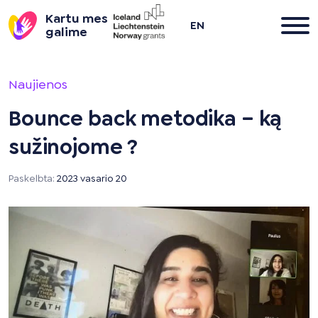
Kartu mes
EN
galime
Pereiti
į
Naujienos
turinį
Bounce back metodika – ką
sužinojome ?
Paskelbta:
2023 vasario 20