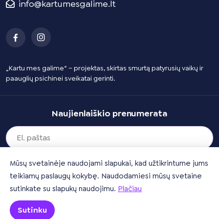
info@kartumesgalime.lt
„Kartu mes galime“ – projektas, skirtas smurtą patyrusių vaikų ir
paauglių psichinei sveikatai gerinti.
Naujienlaiškio prenumerata
Mūsų svetainėje naudojami slapukai, kad užtikrintume jums
teikiamų paslaugų kokybę. Naudodamiesi mūsų svetaine
sutinkate su slapukų naudojimu.
Plačiau
Sutinku
© 2026 Kartu mes galime
Slapukų ir privatumo politika