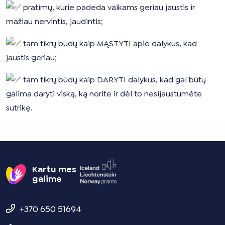
pratimų, kurie padeda vaikams geriau jaustis ir
mažiau nervintis, jaudintis;
tam tikrų būdų kaip MĄSTYTI apie dalykus, kad
jaustis geriau;
tam tikrų būdų kaip DARYTI dalykus, kad gal būtų
galima daryti viską, ką norite ir dėl to nesijaustumėte
sutrikę.
Kartu mes
galime
+370 650 51694