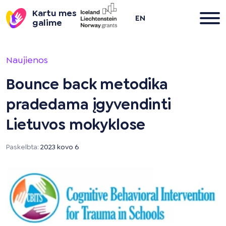
Kartu mes
EN
galime
Pereiti
į
Naujienos
turinį
Bounce back metodika
pradedama įgyvendinti
Lietuvos mokyklose
Paskelbta:
2023 kovo 6