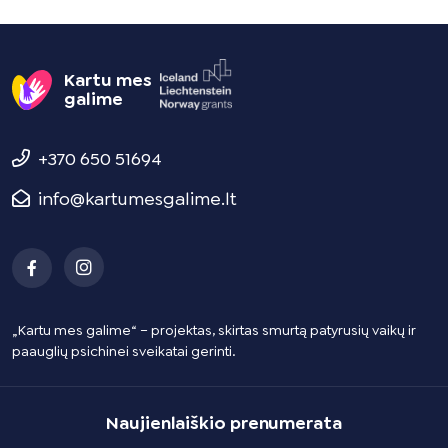
Kartu mes
galime
+370 650 51694
info@kartumesgalime.lt
„Kartu mes galime“ – projektas, skirtas smurtą patyrusių vaikų ir
paauglių psichinei sveikatai gerinti.
Naujienlaiškio prenumerata